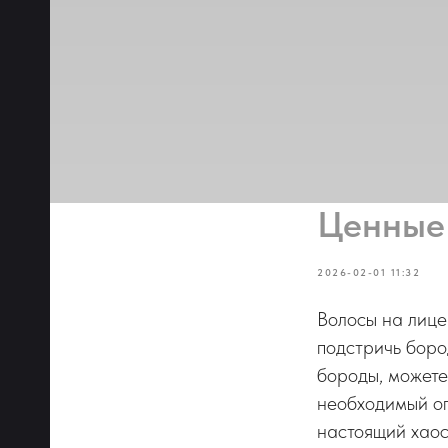
Ценные 
2026-02-01 11:32
Волосы на лице
подстричь боро
бороды, можете
необходимый оп
настоящий хаос