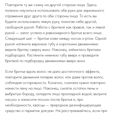
Повторите ту же схему на другой стороне лица. Здесь
полезно научиться использовать обе руки для зеркального
отражения друг друга по обе стороны лица. То есть вы
будете использовать левую руку, помогая себе другой,
свободной рукой. Работа с бритвой как правой, так и левой
рукой — залог успеха и равномерного бритья всего лица.
Следующий шаг — бритье кожи между носом и ртом. Одной
рукой натяните верхнюю губу и короткими движениями
ведите бритву сверху вниз. Наконец, займитесь бритьем
подбородка. Растяните нижнюю губу вверх и проведите
бритвой по подбородку движениями вверх-вниз.
Если бритье вдоль волос не дало достаточного эффекта,
повторите движения поперек волос или даже против волос,
соблюдая осторожность. Конечно, сначала нужно повторно
нанести пену на лицо. Наконец, смойте остатки пены и
выбритую бороду, охладите лицо прохладной водой, вытрите
насухо и нанесите лосьон после бритья и, при
необходимости, квасцы — природное дезинфицирующее
средство и герметик для ран. Не расстраивайтесь, если при