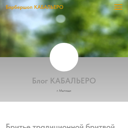
Барбершоп КАБАЛЬЕРО
Блог КАБАЛЬЕРО
г. Мытищи
Бритье традиционной бритвой